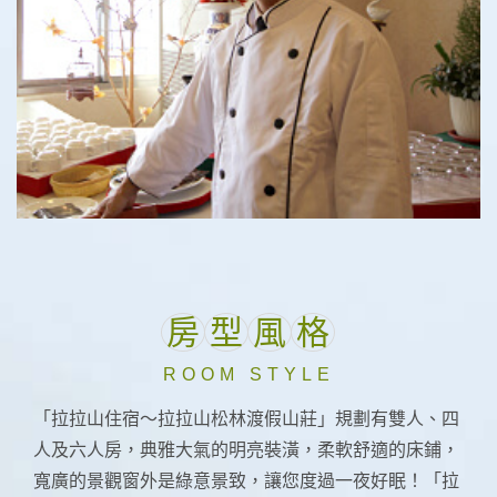
房
型
風
格
ROOM STYLE
「拉拉山住宿～拉拉山松林渡假山莊」規劃有雙人、四
五星級大廚
人及六人房，典雅大氣的明亮裝潢，柔軟舒適的床鋪，
寬廣的景觀窗外是綠意景致，讓您度過一夜好眠！「拉