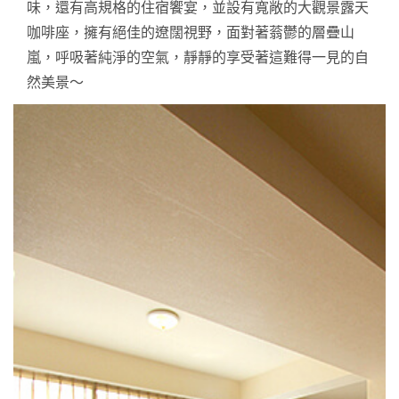
味，還有高規格的住宿饗宴，並設有寬敞的大觀景露天
咖啡座，擁有絕佳的遼闊視野，面對著蓊鬱的層疊山
嵐，呼吸著純淨的空氣，靜靜的享受著這難得一見的自
然美景～