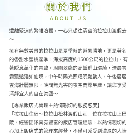
關
於
我
們
ABOUT US
遠離緊迫的繁雜喧囂，一心只想往清幽的拉拉山渡假去
～
擁有無數美景的拉拉山是夏季時的避暑勝地，更是著名
的香甜水蜜桃產季，海拔高度約1500公尺的拉拉山，有
著瞬息萬化的景致，周圍翠綠的高聳群山環繞，清晨雲
霧飄邈猶如仙境，中午時陽光照耀明豔動人，午後層層
雲海壯麗無限，晚間無光害的夜空閃爍星塵，讓您享受
清靜宜人的自在氛圍～
【專業飯店式管理＋熱情親切的服務態度】
「拉拉山住宿～拉拉山松林渡假山莊」位在拉拉山上巴
陵，經營團隊具有豐富的飯店管理經驗，以熱情親切的
心加上飯店式的管理來經營，不僅可感受到濃厚的人情