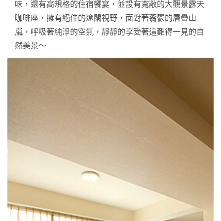
味，還有高規格的住宿饗宴，並設有寬敞的大觀景露天
咖啡座，擁有絕佳的遼闊視野，面對著蓊鬱的層疊山
嵐，呼吸著純淨的空氣，靜靜的享受著這難得一見的自
然美景～