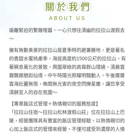
關
於
我
們
ABOUT US
遠離緊迫的繁雜喧囂，一心只想往清幽的拉拉山渡假去
～
擁有無數美景的拉拉山是夏季時的避暑勝地，更是著名
的香甜水蜜桃產季，海拔高度約1500公尺的拉拉山，有
著瞬息萬化的景致，周圍翠綠的高聳群山環繞，清晨雲
霧飄邈猶如仙境，中午時陽光照耀明豔動人，午後層層
雲海壯麗無限，晚間無光害的夜空閃爍星塵，讓您享受
清靜宜人的自在氛圍～
【專業飯店式管理＋熱情親切的服務態度】
「拉拉山住宿～拉拉山松林渡假山莊」位在拉拉山上巴
陵，經營團隊具有豐富的飯店管理經驗，以熱情親切的
心加上飯店式的管理來經營，不僅可感受到濃厚的人情