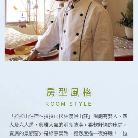
房
型
風
格
ROOM STYLE
「拉拉山住宿～拉拉山松林渡假山莊」規劃有雙人、四
五星級大廚
人及六人房，典雅大氣的明亮裝潢，柔軟舒適的床鋪，
寬廣的景觀窗外是綠意景致，讓您度過一夜好眠！「拉